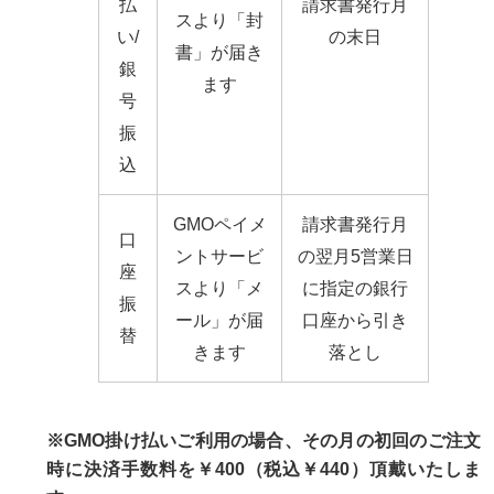
払
請求書発行月
スより「封
い/
の末日
書」が届き
銀
ます
号
振
込
GMOペイメ
請求書発行月
口
ントサービ
の翌月5営業日
座
スより「メ
に指定の銀行
振
ール」が届
口座から引き
替
きます
落とし
※GMO掛け払いご利用の場合、その月の初回のご注文
時に決済手数料を￥400（税込￥440）頂戴いたしま