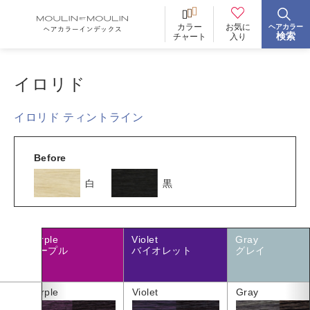
お気に
カラー
ヘアカラー
BRAND
ブランド
検索
入り
チャート
イロリド
イロリド
ヒカリナス
ノジア
イロリド ティントライン
ネイチャーディープカラー
ネイチャーディープ スピーディーカラー
Before
白
黒
TONE
明るさ
低明度
中明度
高明度
Purple
Violet
Gray
ク
パープル
バイオレット
グレイ
BLEACH
ブリーチ
カラーチャート
Purple
Violet
Gray
あり
なし