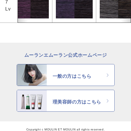
7
イロリド
Lv
COLOR
色
ヒカリナス
ベージュ
グレージュ
ネイチャーディープカラー
シルバー
グレイ
ブラウン
アッシュ/ブルー
ネイチャーディープスピーディーカラー
ピンク
ナチュラル
ムーランエムーラン公式ホームページ
マット/グリーン
レッド
オレンジ
ブラック
一般の方はこちら
バイオレット/パープ
イエロー/ホワイト
ル
理美容師の方はこちら
KEYWORD
キーワード
ミルキーベージュ
ブルーブラック
Copyright c MOULIN ET MOULIN all rights reserved.