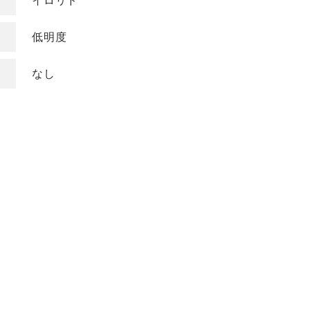
イロリド
COLOR
低明度
色
ベージュ
グレージュ
なし
シルバー
グレイ
ブラウン
アッシュ/ブルー
ピンク
ナチュラル
マット/グリーン
レッド
オレンジ
ブラック
バイオレット/パ
イエロー/ホワイト
ープル
KEYWORD
キーワード
ミルキーベージュ