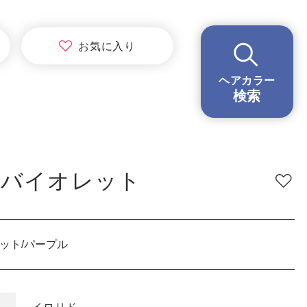
BRAND
ブランド
お気に
入り
イロリド
ヘアカラー
ヒカリナス
検索
ノジア
ネイチャーディープカラー
ネイチャーディープ スピーディーカラー
ーバイオレット
TONE
明るさ
低明度
中明度
高明度
ット/パープル
BLEACH
ブリーチ
あり
なし