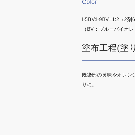
Color
I-5BV:I-9BV=1:2（2
（BV：ブルーバイオレ
塗布工程(塗
既染部の黄味やオレン
りに。