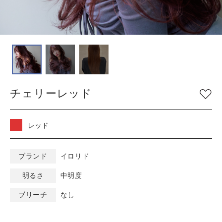
COLOR
色
ベージュ
グレージュ
シルバー
グレイ
ブラウン
アッシュ/ブルー
チェリーレッド
ピンク
ナチュラル
マット/グリーン
レッド
オレンジ
ブラック
レッド
バイオレット/パープ
イエロー/ホワイト
ル
ブランド
イロリド
明るさ
中明度
KEYWORD
キーワード
ブリーチ
なし
ミルキーベージュ
カラーチャート
ブルーブラック