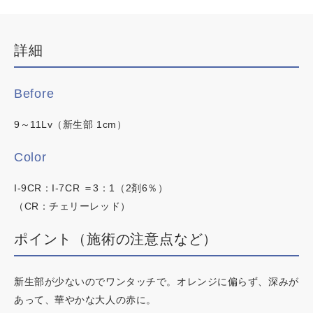
イロリド
デザインカラー
ヒカリナス
ブリーチなしWカラー
詳細
白髪ぼかしハイライト
ネイチャーディープカラー
韓国・ワンホン
Before
ネイチャーディープスピーディーカラー
白髪染め
9～11Lv（新生部 1cm）
明るい白髪染め
時短カラー
Color
ノンジアミンカラー
I-9CR：I-7CR ＝3：1（2剤6％）
（CR：チェリーレッド）
ポイント（施術の注意点など）
この内容でヘアカラー検索
新生部が少ないのでワンタッチで。オレンジに偏らず、深みが
あって、華やかな大人の赤に。