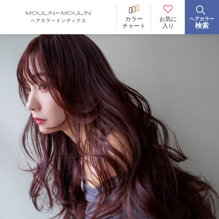
お気に
カラー
ヘアカラー
BRAND
ブランド
検索
入り
チャート
イロリド
ヒカリナス
ノジア
ネイチャーディープカラー
ネイチャーディープ スピーディーカラー
TONE
明るさ
低明度
中明度
高明度
BLEACH
ブリーチ
あり
なし