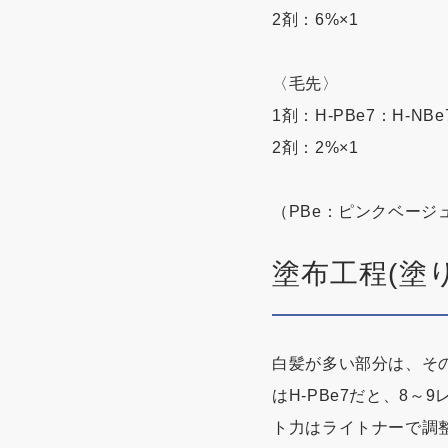
2剤：6%×1
〈毛先〉
1剤：H-PBe7：H-NBe
2剤：2%×1
（PBe：ピンクベージ
塗布工程(塗
白髪が多い部分は、その
はH-PBe7だと、8
ト力はライトナーで調