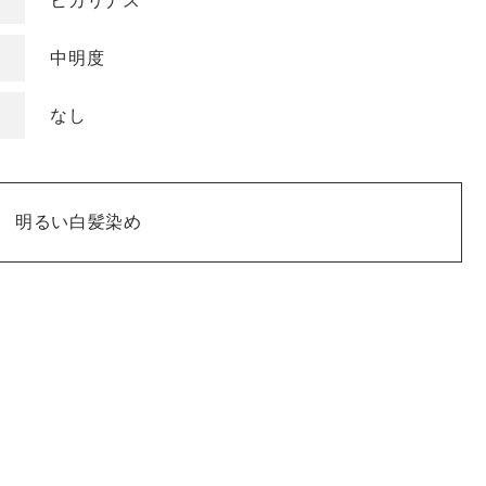
ヒカリナス
COLOR
中明度
色
ベージュ
グレージュ
なし
シルバー
グレイ
ブラウン
アッシュ/ブルー
ピンク
ナチュラル
 明るい白髪染め
マット/グリーン
レッド
オレンジ
ブラック
バイオレット/パ
イエロー/ホワイト
ープル
KEYWORD
キーワード
ミルキーベージュ