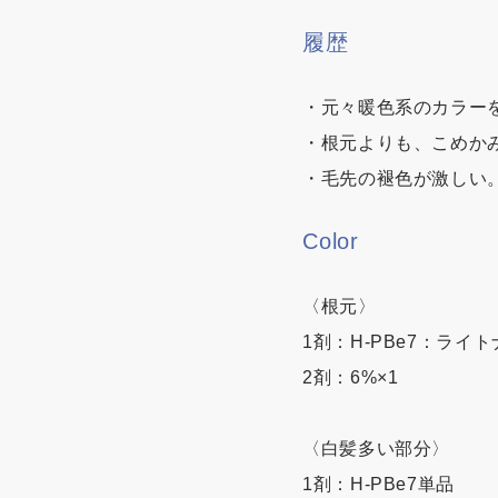
履歴
・元々暖色系のカラー
・根元よりも、こめか
・毛先の褪色が激しい
Color
〈根元〉
1剤：H-PBe7：ライトナ
2剤：6%×1
〈白髪多い部分〉
1剤：H-PBe7単品