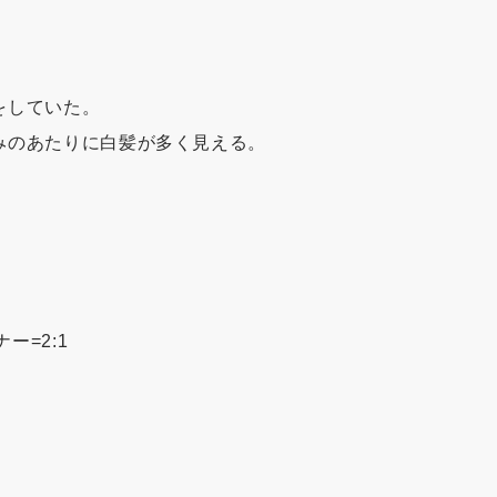
をしていた。
みのあたりに白髪が多く見える。
。
ー=2:1