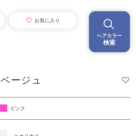
BRAND
ブランド
お気に
入り
イロリド
ヘアカラー
ヒカリナス
検索
ノジア
ネイチャーディープカラー
ネイチャーディープ スピーディーカラー
クベージュ
TONE
明るさ
低明度
中明度
高明度
ピンク
BLEACH
ブリーチ
あり
なし