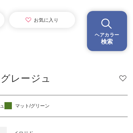
BRAND
ブランド
お気に
入り
イロリド
ヘアカラー
ヒカリナス
検索
ノジア
ネイチャーディープカラー
ネイチャーディープ スピーディーカラー
トグレージュ
TONE
明るさ
低明度
中明度
高明度
ュ
マット/グリーン
BLEACH
ブリーチ
あり
なし