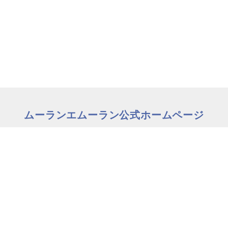
ムーランエムーラン公式ホームページ
の方はこちら
理美容師
Copyright c MOULIN ET MOULIN all rights reserved.