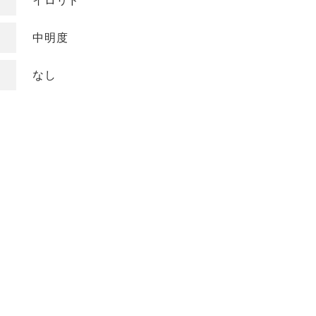
イロリド
COLOR
中明度
色
ベージュ
グレージュ
なし
シルバー
グレイ
ブラウン
アッシュ/ブルー
ピンク
ナチュラル
マット/グリーン
レッド
オレンジ
ブラック
バイオレット/パ
イエロー/ホワイト
ープル
KEYWORD
キーワード
ミルキーベージュ