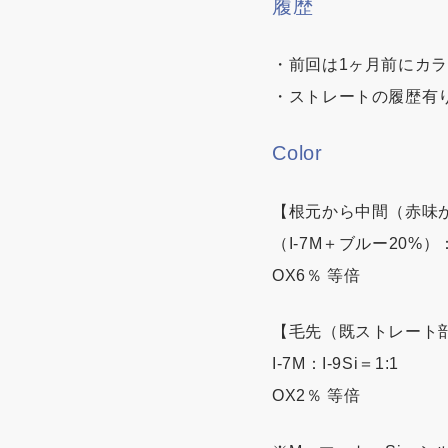
履歴
・前回は1ヶ月前にカ
・ストレートの履歴有
Color
【根元から中間（赤味
（I-7M＋ブルー20%）：I
OX6％ 等倍
【毛先（既ストレート
I-7M：I-9Si＝1:1
OX2％ 等倍