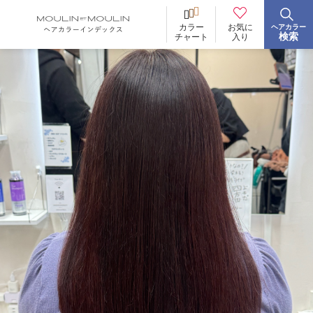
お気に
カラー
ヘアカラー
BRAND
ブランド
検索
入り
チャート
イロリド
ヒカリナス
ノジア
ネイチャーディープカラー
ネイチャーディープ スピーディーカラー
TONE
明るさ
低明度
中明度
高明度
BLEACH
ブリーチ
あり
なし