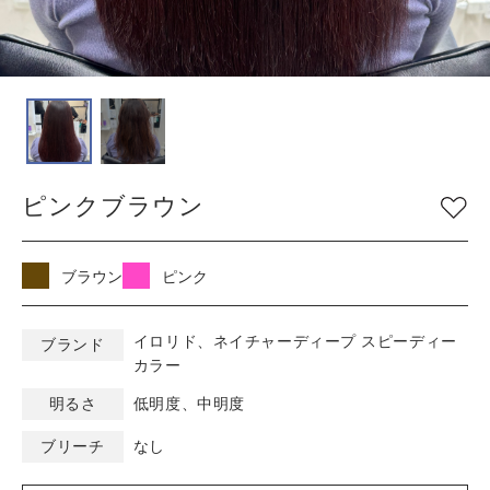
COLOR
色
ベージュ
グレージュ
シルバー
グレイ
ブラウン
アッシュ/ブルー
ピンクブラウン
ピンク
ナチュラル
マット/グリーン
レッド
オレンジ
ブラック
ブラウン
ピンク
バイオレット/パープ
イエロー/ホワイト
ル
イロリド、ネイチャーディープ スピーディー
ブランド
カラー
KEYWORD
明るさ
低明度、中明度
キーワード
ブリーチ
なし
ミルキーベージュ
ブルーブラック