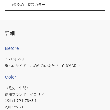
白髪染め 時短カラー
デザインカラー
ブリーチなしWカラー
白髪ぼかしハイライト
韓国・ワンホン
詳細
白髪染め
明るい白髪染め
Before
時短カラー
7～10レベル
ノンジアミンカラー
※右のサイド、こめかみのあたりに白髪が多い
Color
カラーチャート
〈毛先・中間〉
イロリド
使用ブランド：イロリド
この内容でヘアカラー検索
1剤：I-7P:I-7N=3:1
ヒカリナス
2剤：2%×1