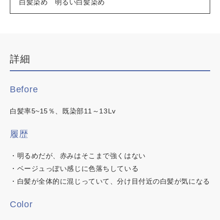
白髪染め 明るい白髪染め
デザインカラー
ブリーチなしWカラー
白髪ぼかしハイライト
詳細
韓国・ワンホン
白髪染め
Before
明るい白髪染め
時短カラー
白髪率5~15％、既染部11～13Lv
ノンジアミンカラー
履歴
・明るめだが、赤みはそこまで強くはない
・ベージュっぽい感じに色落ちしている
カラーチャート
・白髪が全体的に混じっていて、分け目付近の白髪が気になる
この内容でヘアカラー検索
イロリド
Color
ヒカリナス