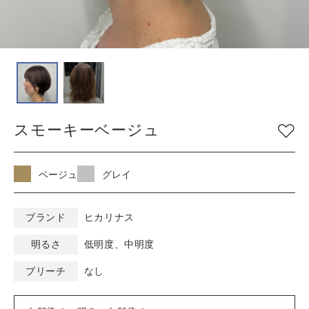
COLOR
色
ベージュ
グレージュ
シルバー
グレイ
ブラウン
アッシュ/ブルー
スモーキーベージュ
ピンク
ナチュラル
マット/グリーン
レッド
オレンジ
ブラック
ベージュ
グレイ
バイオレット/パープ
イエロー/ホワイト
ル
ブランド
ヒカリナス
明るさ
低明度、中明度
KEYWORD
キーワード
ブリーチ
なし
ミルキーベージュ
ブルーブラック