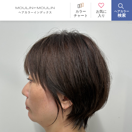
お気に
カラー
ヘアカラー
BRAND
ブランド
検索
入り
チャート
イロリド
ヒカリナス
ノジア
ネイチャーディープカラー
ネイチャーディープ スピーディーカラー
TONE
明るさ
低明度
中明度
高明度
BLEACH
ブリーチ
あり
なし