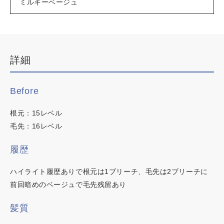
ミルキーベージュ
デザインカラー
ブリーチなしWカラー
白髪ぼかしハイライト
詳細
韓国・ワンホン
白髪染め
Before
明るい白髪染め
時短カラー
根元：15レベル
ノンジアミンカラー
毛先：16レベル
履歴
ハイライト履歴ありで根元は1ブリーチ、毛先は2ブリーチに
前回暗めのベージュで毛先残留あり
この内容でヘアカラー検索
髪質
カラーチャート