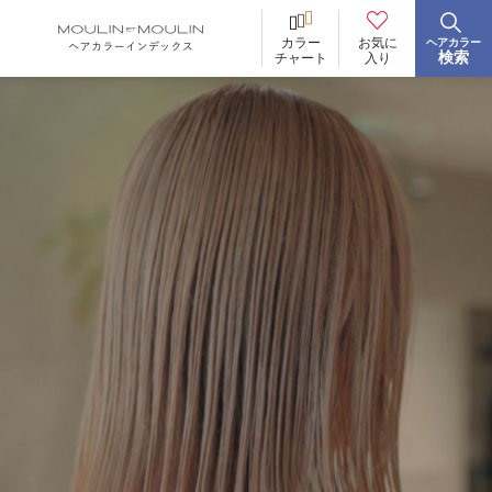
お気に
カラー
ヘアカラー
BRAND
ブランド
検索
入り
チャート
イロリド
ヒカリナス
ノジア
ネイチャーディープカラー
ネイチャーディープ スピーディーカラー
TONE
明るさ
低明度
中明度
高明度
BLEACH
ブリーチ
あり
なし