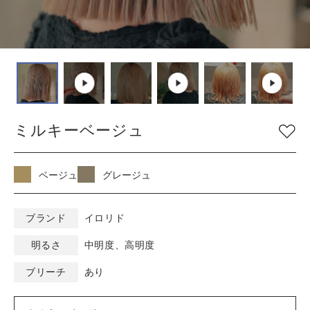
COLOR
色
ベージュ
グレージュ
シルバー
グレイ
ブラウン
アッシュ/ブルー
ミルキーベージュ
ピンク
ナチュラル
マット/グリーン
レッド
オレンジ
ブラック
ベージュ
グレージュ
バイオレット/パープ
イエロー/ホワイト
ル
ブランド
イロリド
明るさ
中明度、高明度
KEYWORD
キーワード
ブリーチ
あり
ミルキーベージュ
ブルーブラック