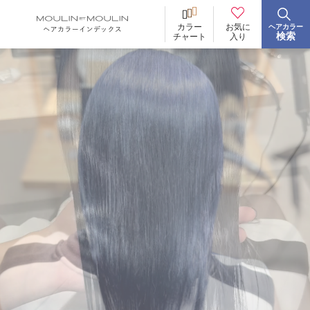
お気に
カラー
ヘアカラー
BRAND
ブランド
検索
入り
チャート
イロリド
ヒカリナス
ノジア
ネイチャーディープカラー
ネイチャーディープ スピーディーカラー
TONE
明るさ
低明度
中明度
高明度
BLEACH
ブリーチ
あり
なし