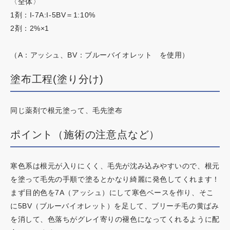
〈全体〉
1剤：I-7A:I-5BV＝1:10%
2剤：2%×1
（A：アッシュ、BV：ブルーバイオレット を使用）
塗布工程(塗り分け)
同じ薬剤で根元塗って、毛先塗布
ポイント（施術の注意点など）
寒色系は根元が入りにくく、毛先が沈み込みやすいので、根元
を塗って毛先の手順で塗るとかなり綺麗に発色してくれます！
まず目的色を7A（アッシュ）にして寒色ベースを作り、そこ
に5BV（ブルーバイオレット）を足して、ブリーチ毛の黄ばみ
を消して、色落ちがグレイ寄りの褪色になってくれるように配