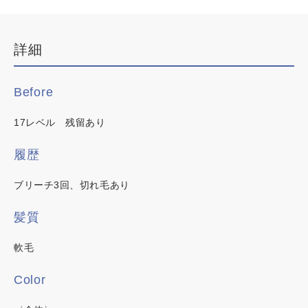
デザインカラー
ブリーチなしWカラー
詳細
白髪ぼかしハイライト
韓国・ワンホン
Before
白髪染め
17レベル 残留あり
明るい白髪染め
時短カラー
履歴
カラーチャート
ノンジアミンカラー
ブリーチ3回、切れ毛あり
イロリド
髪質
ヒカリナス
軟毛
ネイチャーディープカラー
この内容でヘアカラー検索
Color
ネイチャーディープスピーディーカラー