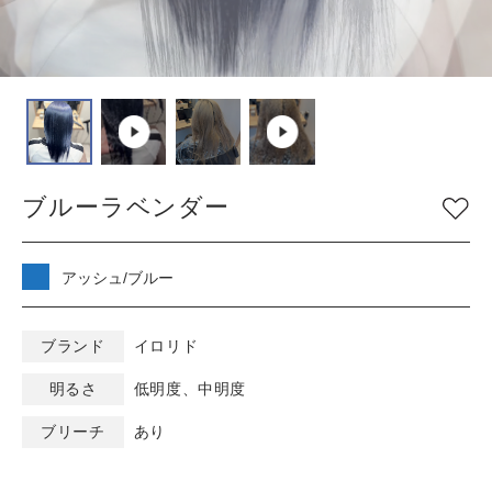
COLOR
色
ベージュ
グレージュ
シルバー
グレイ
ブラウン
アッシュ/ブルー
ブルーラベンダー
ピンク
ナチュラル
マット/グリーン
レッド
オレンジ
ブラック
アッシュ/ブルー
バイオレット/パープ
イエロー/ホワイト
ル
ブランド
イロリド
明るさ
低明度、中明度
KEYWORD
キーワード
ブリーチ
あり
ミルキーベージュ
ブルーブラック