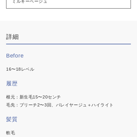
ミルキーベージュ
デザインカラー
ブリーチなしWカラー
白髪ぼかしハイライト
詳細
韓国・ワンホン
白髪染め
Before
明るい白髪染め
時短カラー
16〜18レベル
ノンジアミンカラー
履歴
根元：新生毛15〜20センチ
カラーチャート
毛先：ブリーチ2〜3回、バレイヤージュ＋ハイライト
髪質
イロリド
この内容でヘアカラー検索
軟毛
ヒカリナス