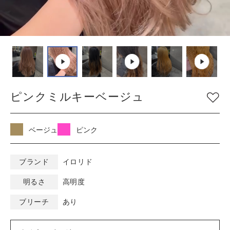
COLOR
色
ベージュ
グレージュ
シルバー
グレイ
ブラウン
アッシュ/ブルー
ピンクミルキーベージュ
ピンク
ナチュラル
マット/グリーン
レッド
オレンジ
ブラック
ベージュ
ピンク
バイオレット/パープ
イエロー/ホワイト
ル
ブランド
イロリド
明るさ
高明度
KEYWORD
キーワード
ブリーチ
あり
ミルキーベージュ
ブルーブラック