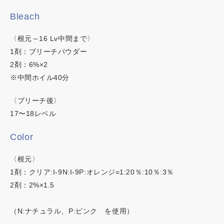
Bleach
ネイチャーディープカラー
〈根元～16 Lv中間まで〉
ネイチャーディープスピーディーカラー
1剤：ブリーチパウダー
2剤：6%×2
※中間ホイル40分
〈ブリーチ後〉
17〜18レベル
Color
〈根元〉
1剤：クリア:I-9N:I-9P:オレンジ=1:20％:10％:3％
2剤：2%×1.5
（N:ナチュラル、P:ピンク を使用）