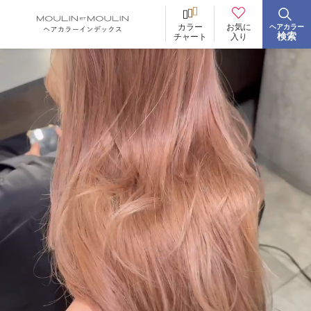
お気に
カラー
ヘアカラー
BRAND
ブランド
検索
入り
チャート
イロリド
ヒカリナス
ノジア
ネイチャーディープカラー
ネイチャーディープ スピーディーカラー
TONE
明るさ
低明度
中明度
高明度
BLEACH
ブリーチ
あり
なし