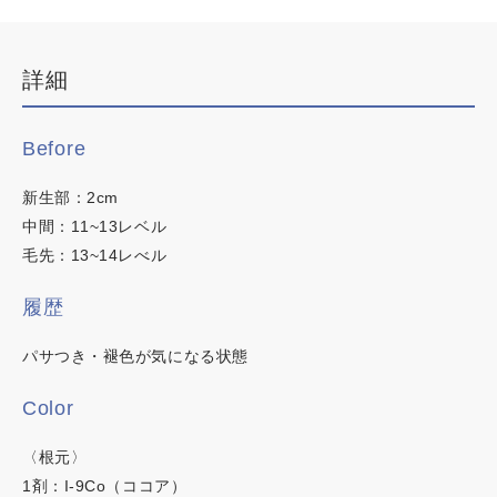
デザインカラー
イロリド
ブリーチなしWカラー
詳細
ヒカリナス
白髪ぼかしハイライト
韓国・ワンホン
ネイチャーディープカラー
Before
白髪染め
ネイチャーディープスピーディーカラー
新生部：2cm
明るい白髪染め
中間：11~13レベル
時短カラー
毛先：13~14レべル
ノンジアミンカラー
履歴
パサつき・褪色が気になる状態
Color
この内容でヘアカラー検索
〈根元〉
1剤：I-9Co（ココア）