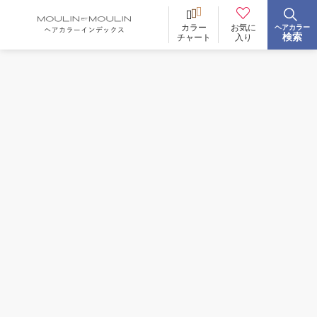
お気に
カラー
ヘアカラー
BRAND
ブランド
検索
入り
チャート
イロリド
ヒカリナス
ノジア
ネイチャーディープカラー
ネイチャーディープ スピーディーカラー
TONE
明るさ
低明度
中明度
高明度
BLEACH
ブリーチ
あり
なし