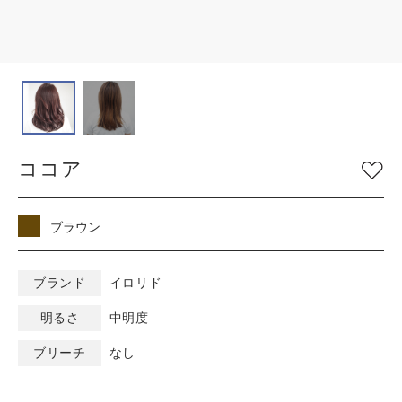
COLOR
色
ベージュ
グレージュ
シルバー
グレイ
ブラウン
アッシュ/ブルー
ココア
ピンク
ナチュラル
マット/グリーン
レッド
オレンジ
ブラック
ブラウン
バイオレット/パープ
イエロー/ホワイト
ル
ブランド
イロリド
明るさ
中明度
KEYWORD
キーワード
ブリーチ
なし
ミルキーベージュ
カラーチャート
ブルーブラック