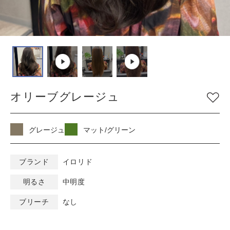
COLOR
色
ベージュ
グレージュ
シルバー
グレイ
ブラウン
アッシュ/ブルー
オリーブグレージュ
ピンク
ナチュラル
マット/グリーン
レッド
オレンジ
ブラック
グレージュ
マット/グリーン
バイオレット/パープ
イエロー/ホワイト
ル
ブランド
イロリド
明るさ
中明度
KEYWORD
キーワード
ブリーチ
なし
ミルキーベージュ
ブルーブラック