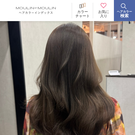
お気に
カラー
ヘアカラー
BRAND
ブランド
検索
入り
チャート
イロリド
ヒカリナス
ノジア
ネイチャーディープカラー
ネイチャーディープ スピーディーカラー
TONE
明るさ
低明度
中明度
高明度
BLEACH
ブリーチ
あり
なし