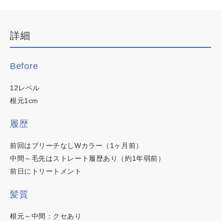
デザインカラー
ブリーチなしWカラー
詳細
白髪ぼかしハイライト
韓国・ワンホン
Before
白髪染め
12レベル
明るい白髪染め
根元1cm
時短カラー
履歴
ノンジアミンカラー
カラーチャート
前回はブリーチなしWカラー（1ヶ月前）
中間～毛先はストレート履歴あり（約1年弱前）
イロリド
前日にトリートメント
ヒカリナス
この内容でヘアカラー検索
髪質
ネイチャーディープカラー
根元～中間：クセあり