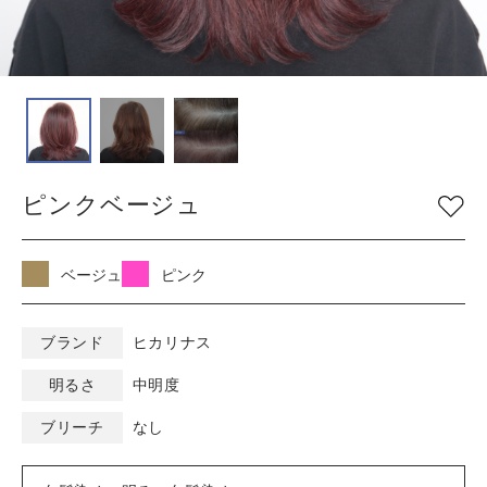
COLOR
色
ベージュ
グレージュ
シルバー
グレイ
ブラウン
アッシュ/ブルー
ピンクベージュ
ピンク
ナチュラル
マット/グリーン
レッド
オレンジ
ブラック
ベージュ
ピンク
バイオレット/パープ
イエロー/ホワイト
ル
ブランド
ヒカリナス
明るさ
中明度
KEYWORD
キーワード
ブリーチ
なし
ミルキーベージュ
ブルーブラック