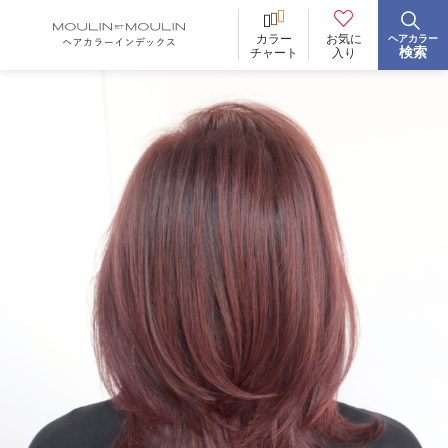
お気に
カラー
ヘアカラー
BRAND
ブランド
検索
入り
チャート
イロリド
ヒカリナス
ノジア
ネイチャーディープカラー
ネイチャーディープ スピーディーカラー
TONE
明るさ
低明度
中明度
高明度
BLEACH
ブリーチ
あり
なし