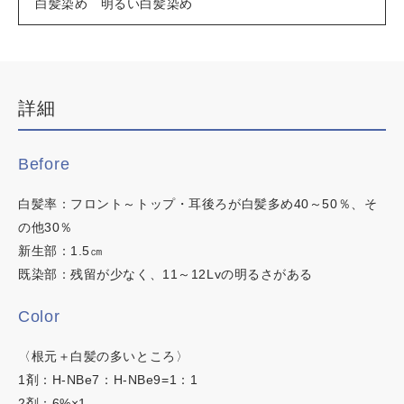
白髪染め 明るい白髪染め
デザインカラー
ブリーチなしWカラー
白髪ぼかしハイライト
詳細
韓国・ワンホン
カラーチャート
白髪染め
Before
イロリド
明るい白髪染め
時短カラー
白髪率：フロント～トップ・耳後ろが白髪多め40～50％、そ
ヒカリナス
ノンジアミンカラー
の他30％
新生部：1.5㎝
ネイチャーディープカラー
既染部：残留が少なく、11～12Lvの明るさがある
ネイチャーディープスピーディーカラー
Color
この内容でヘアカラー検索
〈根元＋白髪の多いところ〉
1剤：H-NBe7：H-NBe9=1：1
2剤：6%×1