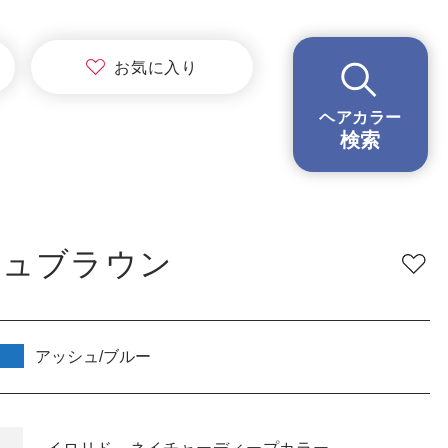
BRAND
ブランド
お気に
入り
イロリド
ヘアカラー
ヒカリナス
検索
ノジア
ネイチャーディープカラー
ネイチャーディープ スピーディーカラー
シュブラウン
TONE
明るさ
低明度
中明度
高明度
アッシュ/ブルー
BLEACH
ブリーチ
あり
なし