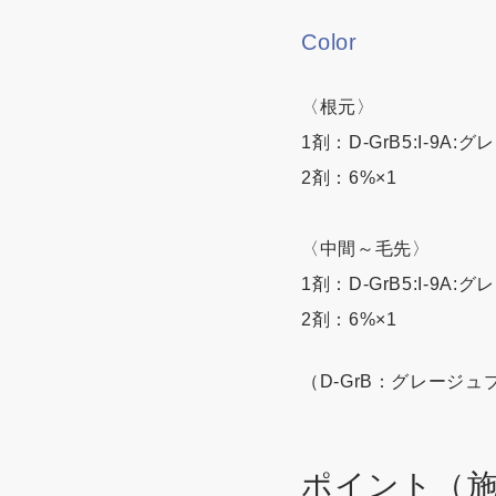
Color
〈根元〉
1剤：D-GrB5:I-9A:グレイ
2剤：6%×1
〈中間～毛先〉
1剤：D-GrB5:I-9A:グレイ
2剤：6%×1
（D-GrB：グレージュ
ポイント（