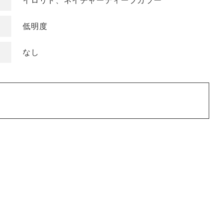
イロリド、ネイチャーディープカラー
COLOR
低明度
色
ベージュ
グレージュ
なし
シルバー
グレイ
ブラウン
アッシュ/ブルー
ピンク
ナチュラル
マット/グリーン
レッド
オレンジ
ブラック
バイオレット/パ
イエロー/ホワイト
ープル
KEYWORD
キーワード
ミルキーベージュ