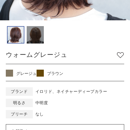
COLOR
色
ベージュ
グレージュ
シルバー
グレイ
ブラウン
アッシュ/ブルー
ウォームグレージュ
ピンク
ナチュラル
マット/グリーン
レッド
オレンジ
ブラック
グレージュ
ブラウン
バイオレット/パープ
イエロー/ホワイト
ル
ブランド
イロリド、ネイチャーディープカラー
明るさ
中明度
KEYWORD
キーワード
ブリーチ
なし
ミルキーベージュ
ブルーブラック