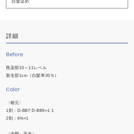
白髪染め
デザインカラー
ブリーチなしWカラー
白髪ぼかしハイライト
詳細
韓国・ワンホン
カラーチャート
白髪染め
イロリド
Before
明るい白髪染め
時短カラー
ヒカリナス
既染部10～11レベル
ノンジアミンカラー
新生部1cm（白髪率30％）
ネイチャーディープカラー
Color
ネイチャーディープスピーディーカラー
〈根元〉
1剤：D-BB7:D-BB9=1:1
この内容でヘアカラー検索
2剤：6%×1
〈中間～毛先〉