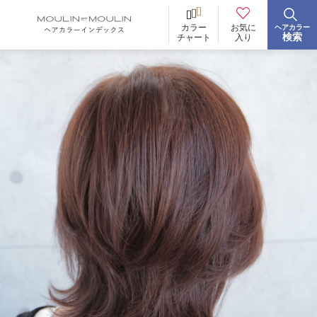
お気に
カラー
ヘアカラー
BRAND
ブランド
検索
入り
チャート
イロリド
ヒカリナス
ノジア
ネイチャーディープカラー
ネイチャーディープ スピーディーカラー
TONE
明るさ
低明度
中明度
高明度
BLEACH
ブリーチ
あり
なし