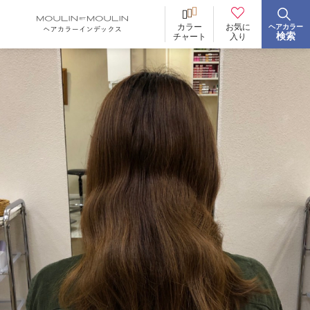
お気に
カラー
ヘアカラー
BRAND
ブランド
検索
入り
チャート
イロリド
ヒカリナス
ノジア
ネイチャーディープカラー
ネイチャーディープ スピーディーカラー
TONE
明るさ
低明度
中明度
高明度
BLEACH
ブリーチ
あり
なし