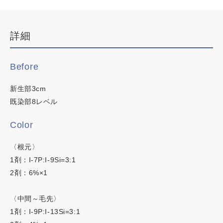
デザインカラー
ブリーチなしWカラー
詳細
カラーチャート
白髪ぼかしハイライト
韓国・ワンホン
イロリド
Before
白髪染め
ヒカリナス
新生部3cm
明るい白髪染め
既染部8レベル
時短カラー
ネイチャーディープカラー
Color
ノンジアミンカラー
ネイチャーディープスピーディーカラー
〈根元〉
1剤：I-7P:I-9Si=3:1
2剤：6%×1
この内容でヘアカラー検索
〈中間～毛先〉
1剤：I-9P:I-13Si=3:1