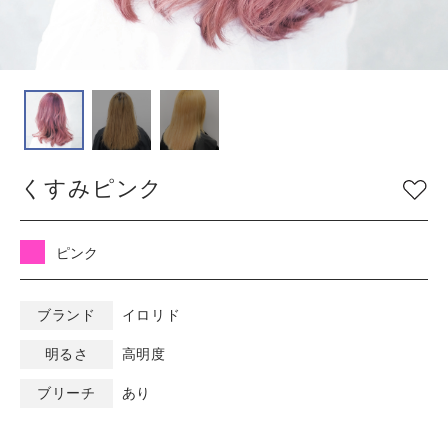
COLOR
色
ベージュ
グレージュ
シルバー
グレイ
ブラウン
アッシュ/ブルー
くすみピンク
ピンク
ナチュラル
マット/グリーン
レッド
オレンジ
ブラック
ピンク
バイオレット/パープ
イエロー/ホワイト
ル
ブランド
イロリド
明るさ
高明度
KEYWORD
キーワード
ブリーチ
あり
ミルキーベージュ
ブルーブラック