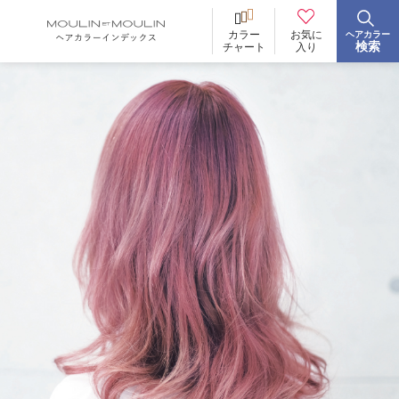
お気に
カラー
ヘアカラー
BRAND
ブランド
検索
入り
チャート
イロリド
ヒカリナス
ノジア
ネイチャーディープカラー
ネイチャーディープ スピーディーカラー
TONE
明るさ
低明度
中明度
高明度
BLEACH
ブリーチ
あり
なし