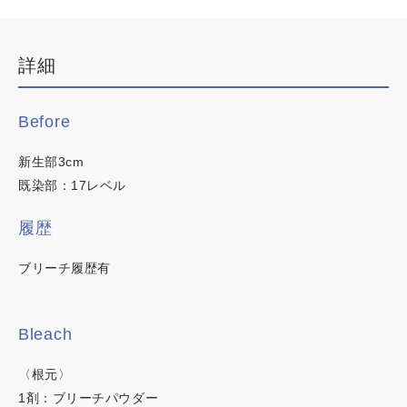
デザインカラー
ブリーチなしWカラー
詳細
白髪ぼかしハイライト
韓国・ワンホン
Before
白髪染め
新生部3cm
明るい白髪染め
既染部：17レベル
時短カラー
履歴
ノンジアミンカラー
ブリーチ履歴有
カラーチャート
イロリド
Bleach
この内容でヘアカラー検索
ヒカリナス
〈根元〉
1剤：ブリーチパウダー