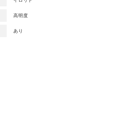
イロリド
COLOR
高明度
色
ベージュ
グレージュ
あり
シルバー
グレイ
ブラウン
アッシュ/ブルー
ピンク
ナチュラル
マット/グリーン
レッド
オレンジ
ブラック
バイオレット/パ
イエロー/ホワイト
ープル
KEYWORD
キーワード
ミルキーベージュ