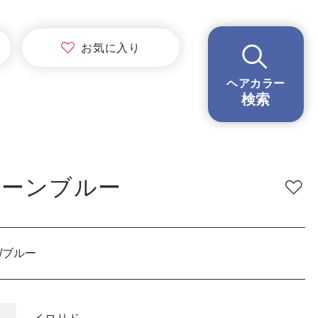
BRAND
ブランド
お気に
入り
イロリド
ヘアカラー
ヒカリナス
検索
ノジア
ネイチャーディープカラー
ネイチャーディープ スピーディーカラー
トーンブルー
TONE
明るさ
低明度
中明度
高明度
/ブルー
BLEACH
ブリーチ
あり
なし