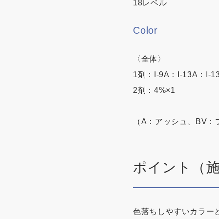
18レベル
Color
〈全体〉
1剤：I-9A：I-13A：I
2剤：4%×1
（A：アッシュ、BV
ポイント（
色落ちしやすいカラー