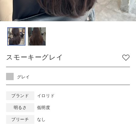
COLOR
色
ベージュ
グレージュ
シルバー
グレイ
ブラウン
アッシュ/ブルー
スモーキーグレイ
ピンク
ナチュラル
マット/グリーン
レッド
オレンジ
ブラック
グレイ
バイオレット/パープ
イエロー/ホワイト
ル
ブランド
イロリド
明るさ
低明度
KEYWORD
キーワード
ブリーチ
なし
ミルキーベージュ
ブルーブラック