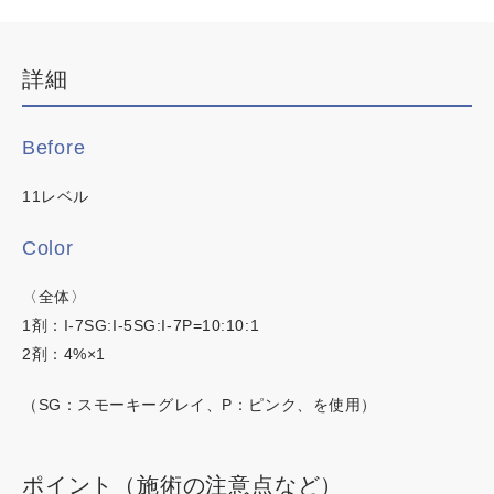
デザインカラー
カラーチャート
ブリーチなしWカラー
詳細
イロリド
白髪ぼかしハイライト
韓国・ワンホン
Before
ヒカリナス
白髪染め
11レベル
ネイチャーディープカラー
明るい白髪染め
時短カラー
Color
ネイチャーディープスピーディーカラー
ノンジアミンカラー
〈全体〉
1剤：I-7SG:I-5SG:I-7P=10:10:1
2剤：4%×1
（SG：スモーキーグレイ、P：ピンク、を使用）
この内容でヘアカラー検索
ポイント（施術の注意点など）