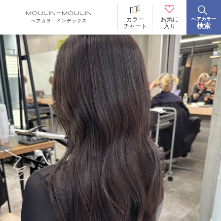
お気に
カラー
ヘアカラー
BRAND
ブランド
検索
入り
チャート
イロリド
ヒカリナス
ノジア
ネイチャーディープカラー
ネイチャーディープ スピーディーカラー
TONE
明るさ
低明度
中明度
高明度
BLEACH
ブリーチ
あり
なし