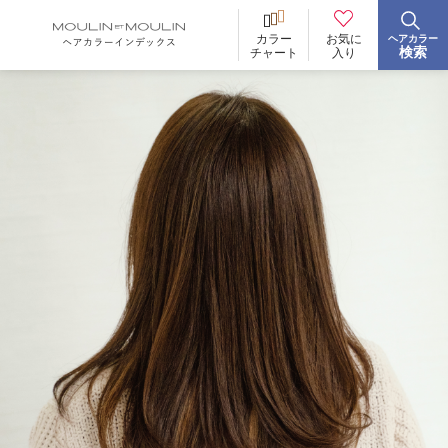
お気に
カラー
ヘアカラー
BRAND
ブランド
検索
入り
チャート
イロリド
ヒカリナス
ノジア
ネイチャーディープカラー
ネイチャーディープ スピーディーカラー
TONE
明るさ
低明度
中明度
高明度
BLEACH
ブリーチ
あり
なし