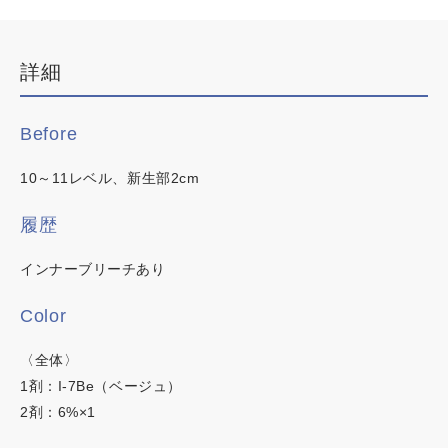
デザインカラー
ブリーチなしWカラー
詳細
カラーチャート
白髪ぼかしハイライト
イロリド
韓国・ワンホン
Before
白髪染め
ヒカリナス
10～11レベル、新生部2cm
明るい白髪染め
ネイチャーディープカラー
時短カラー
履歴
ノンジアミンカラー
ネイチャーディープスピーディーカラー
インナーブリーチあり
Color
〈全体〉
1剤：I-7Be（ベージュ）
この内容でヘアカラー検索
2剤：6%×1