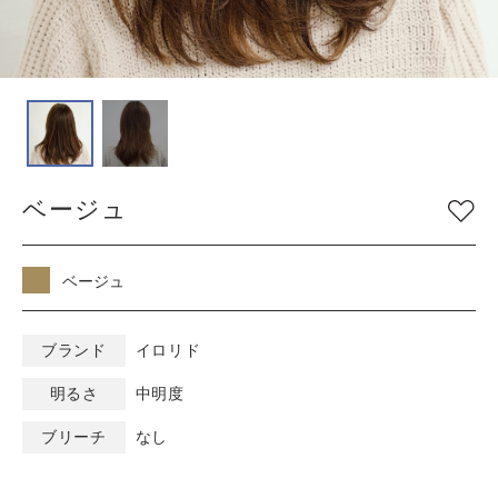
COLOR
色
ベージュ
グレージュ
シルバー
グレイ
ブラウン
アッシュ/ブルー
ベージュ
ピンク
ナチュラル
マット/グリーン
レッド
オレンジ
ブラック
ベージュ
バイオレット/パープ
イエロー/ホワイト
ル
ブランド
イロリド
明るさ
中明度
KEYWORD
キーワード
ブリーチ
なし
ミルキーベージュ
ブルーブラック