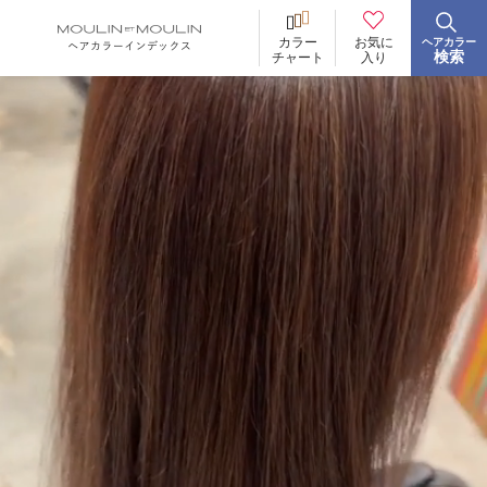
お気に
カラー
ヘアカラー
BRAND
ブランド
検索
入り
チャート
イロリド
ヒカリナス
ノジア
ネイチャーディープカラー
ネイチャーディープ スピーディーカラー
TONE
明るさ
低明度
中明度
高明度
BLEACH
ブリーチ
あり
なし