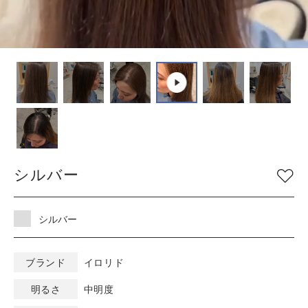
COLOR
色
ベージュ
グレージュ
シルバー
グレイ
ブラウン
アッシュ/ブルー
ピンク
ナチュラル
マット/グリーン
レッド
オレンジ
ブラック
シルバー
バイオレット/パープ
イエロー/ホワイト
ル
シルバー
KEYWORD
キーワード
ブランド
イロリド
ミルキーベージュ
明るさ
中明度
ブルーブラック