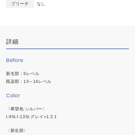
ブリーチ
なし
デザインカラー
ブリーチなしWカラー
白髪ぼかしハイライト
韓国・ワンホン
詳細
白髪染め
カラーチャート
明るい白髪染め
Before
イロリド
時短カラー
新生部：5レベル
ノンジアミンカラー
ヒカリナス
既染部：13～14レベル
ネイチャーディープカラー
Color
ネイチャーディープスピーディーカラー
〈希望色:シルバー〉
I-9Si:I-13Si:グレイ=1:2:1
この内容でヘアカラー検索
〈新生部〉