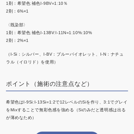
1剤：希望色:補色I-9BV=1:10％
2剤：6%×1
〈既染部〉
1剤：希望色:補色I-13BV:I-11N=1:10%:10%
2剤：2%×1
（I-Si：シルバー、I-BV：ブルーバイオレット、I-N：ナチュ
ラル（イロリド）を使用）
ポイント（施術の注意点など）
希望色はI-9Si:I-13Si=1:2で12レベルのSiを作り、3:1でグレイ
をMixすることで無彩色感を強める（Siのみだと透明感は出る
が薄めなため）