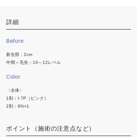
デザインカラー
イロリド
ブリーチなしWカラー
詳細
ヒカリナス
白髪ぼかしハイライト
韓国・ワンホン
ネイチャーディープカラー
Before
白髪染め
新生部：2cm
ネイチャーディープスピーディーカラー
明るい白髪染め
中間～毛先：10～12レベル
時短カラー
Color
ノンジアミンカラー
〈全体〉
1剤：I-7P（ピンク）
2剤：6%×1
この内容でヘアカラー検索
ポイント（施術の注意点など）