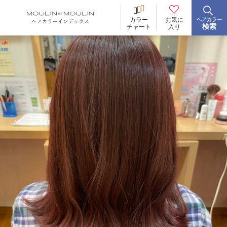
お気に
カラー
ヘアカラー
BRAND
ブランド
検索
入り
チャート
イロリド
ヒカリナス
ノジア
ネイチャーディープカラー
ネイチャーディープ スピーディーカラー
TONE
明るさ
低明度
中明度
高明度
BLEACH
ブリーチ
あり
なし