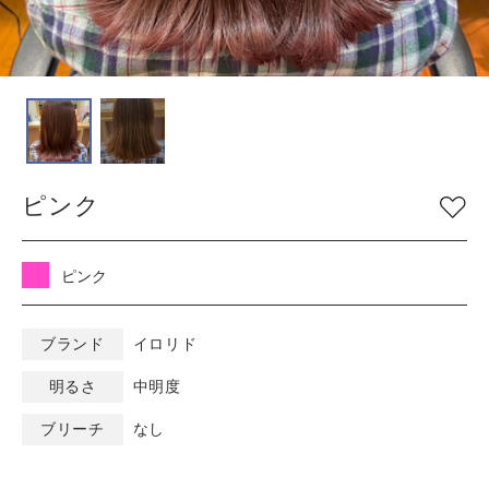
COLOR
色
ベージュ
グレージュ
シルバー
グレイ
ブラウン
アッシュ/ブルー
ピンク
ピンク
ナチュラル
マット/グリーン
レッド
オレンジ
ブラック
ピンク
バイオレット/パープ
イエロー/ホワイト
ル
ブランド
イロリド
明るさ
中明度
KEYWORD
キーワード
ブリーチ
なし
ミルキーベージュ
カラーチャート
ブルーブラック