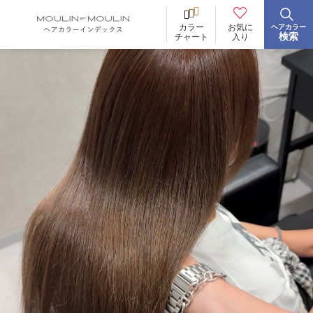
お気に
カラー
ヘアカラー
BRAND
ブランド
検索
入り
チャート
イロリド
ヒカリナス
ノジア
ネイチャーディープカラー
ネイチャーディープ スピーディーカラー
TONE
明るさ
低明度
中明度
高明度
BLEACH
ブリーチ
あり
なし