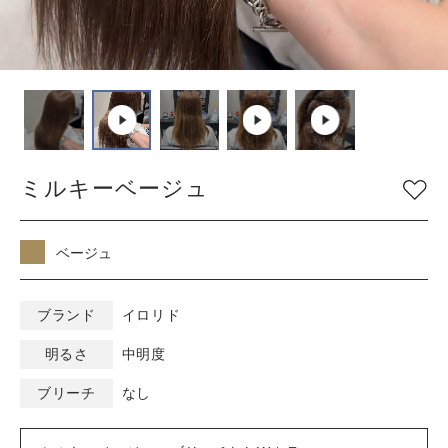
COLOR
色
ベージュ
グレージュ
シルバー
グレイ
ブラウン
アッシュ/ブルー
ミルキーベージュ
ピンク
ナチュラル
マット/グリーン
レッド
オレンジ
ブラック
ベージュ
バイオレット/パープ
イエロー/ホワイト
ル
ブランド
イロリド
明るさ
中明度
KEYWORD
キーワード
ブリーチ
なし
ミルキーベージュ
ブルーブラック