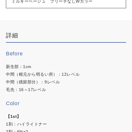
ミルキーベージュ ブリーチなしWカラー
デザインカラー
ブリーチなしWカラー
白髪ぼかしハイライト
詳細
韓国・ワンホン
白髪染め
Before
明るい白髪染め
時短カラー
新生部：1cm
カラーチャート
ノンジアミンカラー
中間（根元から明るい所）：12レベル
中間（残留部分）：9レベル
イロリド
毛先：16～17レベル
ヒカリナス
Color
ネイチャーディープカラー
この内容でヘアカラー検索
【1st】
1剤：ハイライトナー
ネイチャーディープスピーディーカラー
2剤：6%×2