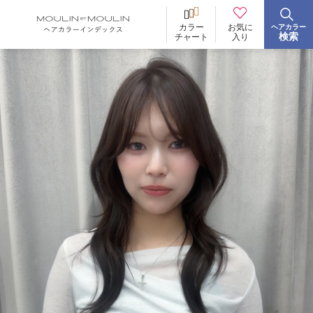
お気に
カラー
ヘアカラー
BRAND
ブランド
検索
入り
チャート
イロリド
ヒカリナス
ノジア
ネイチャーディープカラー
ネイチャーディープ スピーディーカラー
TONE
明るさ
低明度
中明度
高明度
BLEACH
ブリーチ
あり
なし