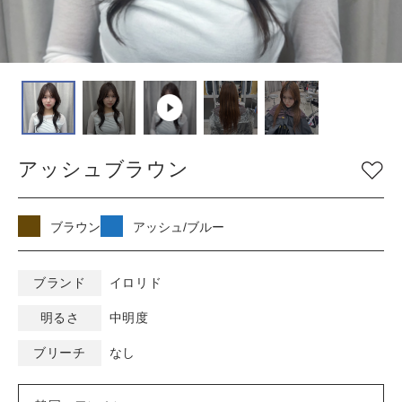
COLOR
色
ベージュ
グレージュ
シルバー
グレイ
ブラウン
アッシュ/ブルー
アッシュブラウン
ピンク
ナチュラル
マット/グリーン
レッド
オレンジ
ブラック
ブラウン
アッシュ/ブルー
バイオレット/パープ
イエロー/ホワイト
ル
ブランド
イロリド
明るさ
中明度
KEYWORD
キーワード
ブリーチ
なし
ミルキーベージュ
ブルーブラック