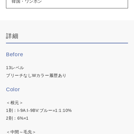
韓国・ワンホン
カラーチャート
デザインカラー
ブリーチなしWカラー
イロリド
白髪ぼかしハイライト
ヒカリナス
詳細
韓国・ワンホン
白髪染め
ネイチャーディープカラー
Before
明るい白髪染め
ネイチャーディープスピーディーカラー
時短カラー
13レベル
ノンジアミンカラー
ブリーチなしWカラー履歴あり
Color
＜根元＞
1剤：I-9A:I-9BV:ブルー=1:1:10%
この内容でヘアカラー検索
2剤：6%×1
＜中間～毛先＞