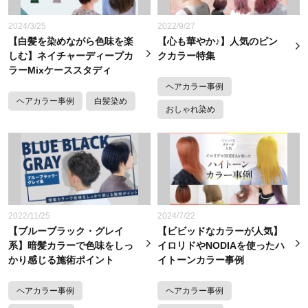
2024/3/25
2022/9/27
【白髪を染めながら色味を楽
【心も華やか♪】人気のピン
しむ】ネイチャーディープカ
クカラー特集
ラーMixケーススタディ
ヘアカラー事例
ヘアカラー事例
白髪染め
おしゃれ染め
2022/11/25
2024/7/22
【ブルーブラック・グレイ
【ビビッドなカラーが人気】
系】暗髪カラーで色味をしっ
イロリドやNODIAを使ったハ
かり感じる施術ポイント
イトーンカラー事例
ヘアカラー事例
ヘアカラー事例