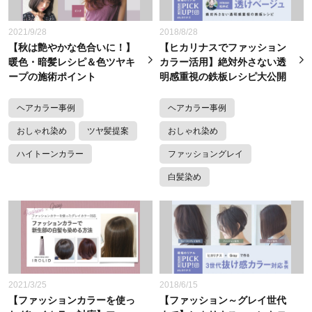
2021/9/28
2018/8/28
【秋は艶やかな色合いに！】
【ヒカリナスでファッション
暖色・暗髪レシピ＆色ツヤキ
カラー活用】絶対外さない透
ープの施術ポイント
明感重視の鉄板レシピ大公開
ヘアカラー事例
ヘアカラー事例
おしゃれ染め
ツヤ髪提案
おしゃれ染め
ハイトーンカラー
ファッショングレイ
白髪染め
2021/3/25
2018/6/15
【ファッションカラーを使っ
【ファッション～グレイ世代