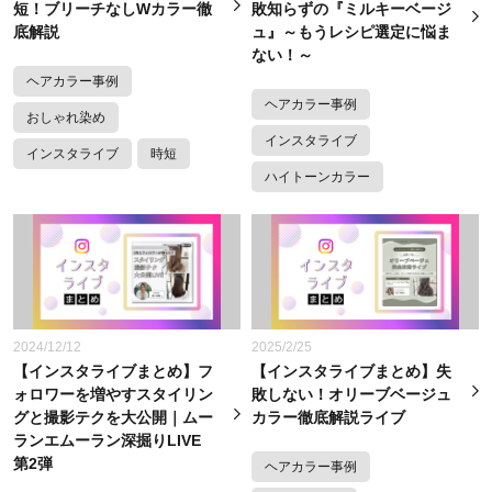
短！ブリーチなしWカラー徹
敗知らずの『ミルキーベージ
底解説
ュ』～もうレシピ選定に悩ま
ない！～
ヘアカラー事例
ヘアカラー事例
おしゃれ染め
インスタライブ
インスタライブ
時短
ハイトーンカラー
2024/12/12
2025/2/25
【インスタライブまとめ】フ
【インスタライブまとめ】失
ォロワーを増やすスタイリン
敗しない！オリーブベージュ
グと撮影テクを大公開｜ムー
カラー徹底解説ライブ
ランエムーラン深掘りLIVE
第2弾
ヘアカラー事例