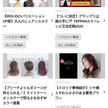
2024/5/31
2025/7/22
【IROLIDのバリエーション
【ついに決定】グランプリは
UP術】大人のニュアンスカラ
誰の手に
TEPPANカラーレ
ー
シピ王決定戦2025
ヘアカラー事例
ヘアカラー事例
おしゃれ染め
おしゃれ染め
2022/12/22
2025/12/25
【ブリーチよりもダメージが
【イロリド事例紹介】ツヤ感
抑えられる！】ライトナー＋
とやわらかさのある暖色ブラ
オンカラーで明るさを出すW
ウン
カラー提案