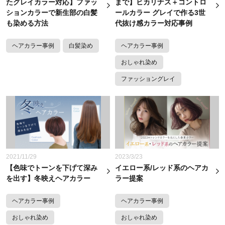
たグレイカラー対応】ファッ
まで】ヒカリナス＋コントロ
ションカラーで新生部の白髪
ールカラー グレイで作る3世
も染める方法
代抜け感カラー対応事例
ヘアカラー事例
白髪染め
ヘアカラー事例
おしゃれ染め
ファッショングレイ
2021/11/29
2023/3/23
【色味でトーンを下げて深み
イエロー系/レッド系のヘアカ
を出す】冬映えヘアカラー
ラー提案
ヘアカラー事例
ヘアカラー事例
おしゃれ染め
おしゃれ染め