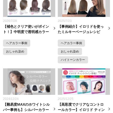
2026/7/28
2025/7/23
【補色とクリア使いがポイン
【事例紹介】イロリドを使っ
ト！】中明度で透明感カラー
たミルキーベージュレシピ
ヘアカラー事例
ヘアカラー事例
おしゃれ染め
おしゃれ染め
ハイトーンカラー
2024/12/24
2025/12/25
【難易度MAXのホワイトシル
【高彩度でクリアなコントロ
バー事例も】シルバーカラー
ールカラー】イロリド ティン